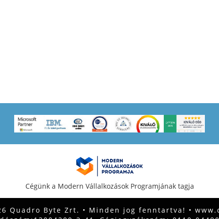
Cégünk a Modern Vállalkozások Programjának tagja
6 Quadro Byte Zrt. • Minden jog fenntartva! •
www.