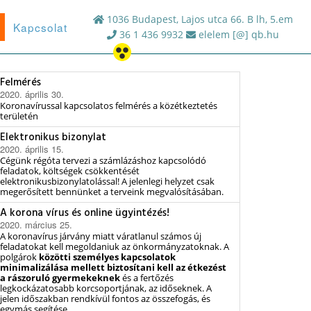
1036 Budapest, Lajos utca 66. B lh, 5.em
Kapcsolat
36 1 436 9932
elelem [@] qb.hu
Felmérés
2020. április 30.
Koronavírussal kapcsolatos felmérés a közétkeztetés
területén
Elektronikus bizonylat
2020. április 15.
Cégünk régóta tervezi a számlázáshoz kapcsolódó
feladatok, költségek csökkentését
elektronikusbizonylatolással! A jelenlegi helyzet csak
megerősített bennünket a terveink megvalósításában.
A korona vírus és online ügyintézés!
2020. március 25.
A koronavírus járvány miatt váratlanul számos új
feladatokat kell megoldaniuk az önkormányzatoknak. A
polgárok
közötti személyes kapcsolatok
minimalizálása mellett biztosítani kell az étkezést
a rászoruló gyermekeknek
és a fertőzés
legkockázatosabb korcsoportjának, az időseknek. A
jelen időszakban rendkívül fontos az összefogás, és
egymás segítése.