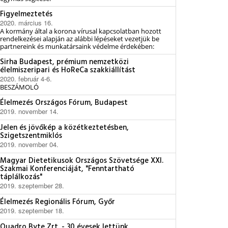
Figyelmeztetés
2020. március 16.
A kormány által a korona vírusal kapcsolatban hozott
rendelkezései alapján az alábbi lépéseket vezetjük be
partnereink és munkatársaink védelme érdekében:
Sirha Budapest, prémium nemzetközi
élelmiszeripari és HoReCa szakkiállítást
2020. február 4-6.
BESZÁMOLÓ
Élelmezés Országos Fórum, Budapest
2019. november 14.
Jelen és jövőkép a közétkeztetésben,
Szigetszentmiklós
2019. november 04.
Magyar Dietetikusok Országos Szövetsége XXI.
Szakmai Konferenciáját, "Fenntartható
táplálkozás"
2019. szeptember 28.
Élelmezés Regionális Fórum, Győr
2019. szeptember 18.
Quadro Byte Zrt. - 30 évesek lettünk