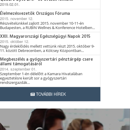
2019.02.01.
Élelmezésvezetõk Országos Fóruma
2015. november 12.
Részvételünkkel zajlott 2015. november 10-11-én
Budapesten, a RUBIN Wellnes & Konference Hotelben...
XXII. Magyarországi Egészségügyi Napok 2015
2015. október 12.
Nagy érdeklõdés mellett vettünk részt 2015. október 9-
11. között Debrecenben, a Kölcsey Központban...
Megbeszélés a gyógyszertári pénztárgép csere
állami támogatásáról
2014. szeptember 01.
Szeptember 1-én délelõtt a Kamara Hivatalában
egyeztetésre került sor a gyógyszertári
rendszergazdák...
TOVÁBBI HÍREK